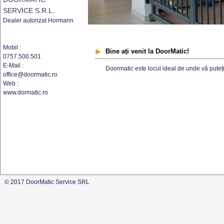
SERVICE S.R.L.
Dealer autorizat Hormann
Mobil :
Bine ați venit la DoorMatic!
0757.500.501
E-Mail :
Doormatic este locul ideal de unde vă put
office@doormatic.ro
Web :
www.dormatic.ro
© 2017 DoorMatic Service SRL